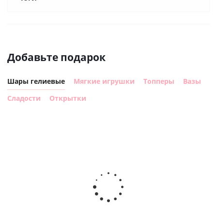
Добавьте подарок
Шары гелиевые
Мягкие игрушки
Топперы
Вазы
Сладости
Открытки
Шар с
Шар круг,
днем
счастливого
рождения,
Сердце розовое
дня
с
фольгированный
рождения
бабочками
шар с гелием (45
(45см)