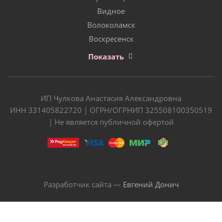
Видное
Волоколамск
Воскресенск
Показать
ИП Чулкова Анастасия Александровна
ИНН 331405822720 | ОГРН/ОГРНИП 325508100350519
| Не является публичной офертой
Разработчик сайта —
Евгений Донич