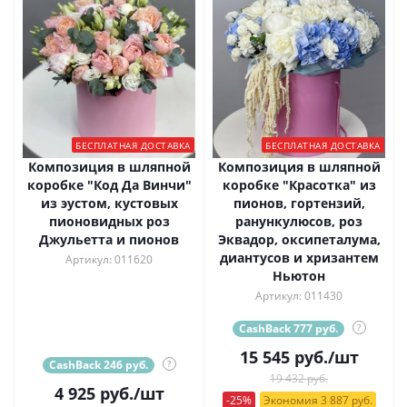
БЕСПЛАТНАЯ ДОСТАВКА
БЕСПЛАТНАЯ ДОСТАВКА
Композиция в шляпной
Композиция в шляпной
коробке "Код Да Винчи"
коробке "Красотка" из
из эустом, кустовых
пионов, гортензий,
пионовидных роз
ранункулюсов, роз
Джульетта и пионов
Эквадор, оксипеталума,
диантусов и хризантем
Артикул: 011620
Ньютон
Артикул: 011430
CashBack 777 руб.
?
15 545
руб.
/шт
CashBack 246 руб.
?
19 432 руб.
4 925
руб.
/шт
-25%
Экономия 3 887 руб.