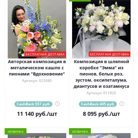
БЕСПЛАТНАЯ ДОСТАВКА
БЕСПЛАТНАЯ ДОСТАВКА
Авторская композиция в
Композиция в шляпной
металическом кашпо с
коробке "Эмма" из
пионами "Вдохновение"
пионов, белых роз,
эустом, оксипеталума,
Артикул: 023080
диантусов и озатамнуса
Артикул: 011820
CashBack 557 руб.
?
CashBack 405 руб.
?
11 140
руб.
/шт
8 095
руб.
/шт
НОВИНКА
НОВИНКА