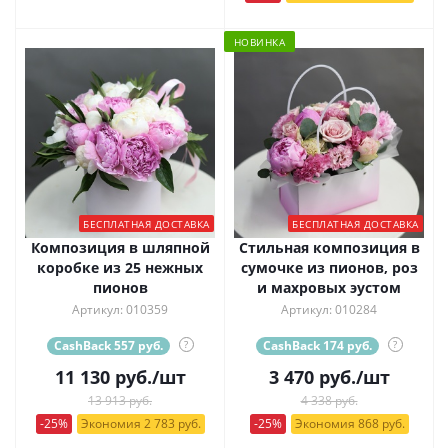
НОВИНКА
БЕСПЛАТНАЯ ДОСТАВКА
БЕСПЛАТНАЯ ДОСТАВКА
Композиция в шляпной
Стильная композиция в
коробке из 25 нежных
сумочке из пионов, роз
пионов
и махровых эустом
Артикул: 010359
Артикул: 010284
CashBack 557 руб.
?
CashBack 174 руб.
?
11 130
руб.
/шт
3 470
руб.
/шт
13 913 руб.
4 338 руб.
-25%
Экономия 2 783 руб.
-25%
Экономия 868 руб.