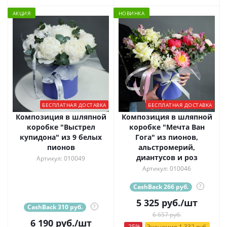
АКЦИЯ
НОВИНКА
БЕСПЛАТНАЯ ДОСТАВКА
БЕСПЛАТНАЯ ДОСТАВКА
Композиция в шляпной
Композиция в шляпной
коробке "Выстрел
коробке "Мечта Ван
купидона" из 9 белых
Гога" из пионов,
пионов
альстромерий,
диантусов и роз
Артикул: 010049
Артикул: 010046
CashBack 266 руб.
?
5 325
руб.
/шт
CashBack 310 руб.
?
6 657 руб.
6 190
руб.
/шт
-25%
Экономия 1 332 руб.