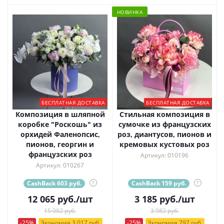
НОВИНКА
БЕСПЛАТНАЯ ДОСТАВКА
БЕСПЛАТНАЯ ДОСТАВКА
Композиция в шляпной
Стильная композиция в
коробке "Роскошь" из
сумочке из французских
орхидей Фаленопсис,
роз, диантусов, пионов и
пионов, георгин и
кремовых кустовых роз
французских роз
Артикул: 010196
Артикул: 010267
CashBack 603 руб.
?
CashBack 159 руб.
?
12 065
руб.
/шт
3 185
руб.
/шт
15 082 руб.
3 982 руб.
-25%
Экономия 3 017 руб.
-25%
Экономия 797 руб.