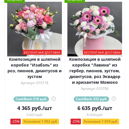
НОВИНКА
НОВИНКА
БЕСПЛАТНАЯ ДОСТАВКА
БЕСПЛАТНАЯ ДОСТАВКА
Композиция в шляпной
Композиция в шляпной
коробке "Изабэль" из
коробке "Лавина" из
роз, пионов, диантусов и
гербер, пионов, эустом,
эустом
диантусов, роз Эквадор
и хризантем Момоко
Артикул: 010718
Артикул: 010706
CashBack 218 руб.
?
CashBack 332 руб.
?
4 365
руб.
/шт
6 635
руб.
/шт
5 457 руб.
8 294 руб.
-25%
Экономия 1 092 руб.
-25%
Экономия 1 659 руб.