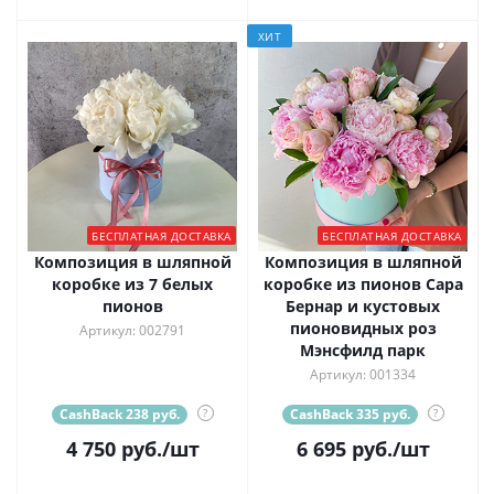
ХИТ
БЕСПЛАТНАЯ ДОСТАВКА
БЕСПЛАТНАЯ ДОСТАВКА
Композиция в шляпной
Композиция в шляпной
коробке из 7 белых
коробке из пионов Сара
пионов
Бернар и кустовых
пионовидных роз
Артикул: 002791
Мэнсфилд парк
Артикул: 001334
CashBack 238 руб.
?
CashBack 335 руб.
?
4 750
руб.
/шт
6 695
руб.
/шт