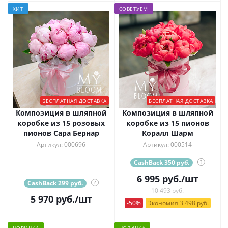
ХИТ
СОВЕТУЕМ
БЕСПЛАТНАЯ ДОСТАВКА
БЕСПЛАТНАЯ ДОСТАВКА
Композиция в шляпной
Композиция в шляпной
коробке из 15 розовых
коробке из 15 пионов
пионов Сара Бернар
Коралл Шарм
Артикул: 000696
Артикул: 000514
CashBack 350 руб.
?
6 995
руб.
/шт
CashBack 299 руб.
?
10 493 руб.
5 970
руб.
/шт
-50%
Экономия 3 498 руб.