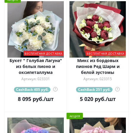
БЕСПЛАТНАЯ ДОСТАВКА
БЕСПЛАТНАЯ ДОСТАВКА
Букет " Голубая Лагуна"
Микс из бордовых
из белых пионо и
пионов Ред Шарм и
оксипеталлума
белой эустомы
Артикул: 023331
Артикул: 023315
CashBack 405 руб.
?
CashBack 251 руб.
?
8 095
руб.
/шт
5 020
руб.
/шт
АКЦИЯ