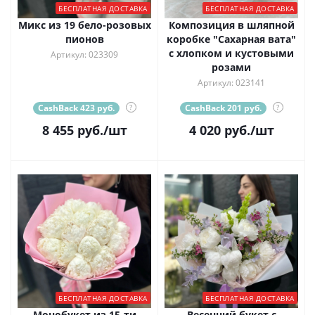
БЕСПЛАТНАЯ ДОСТАВКА
БЕСПЛАТНАЯ ДОСТАВКА
Микс из 19 бело-розовых
Композиция в шляпной
пионов
коробке "Сахарная вата"
с хлопком и кустовыми
Артикул: 023309
розами
Артикул: 023141
CashBack 423 руб.
?
CashBack 201 руб.
?
8 455
руб.
/шт
4 020
руб.
/шт
БЕСПЛАТНАЯ ДОСТАВКА
БЕСПЛАТНАЯ ДОСТАВКА
Монобукет из 15-ти
Весенний букет с