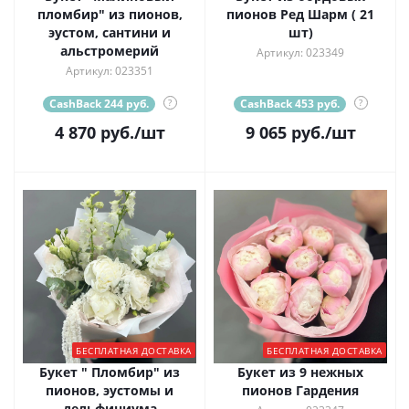
пломбир" из пионов,
пионов Ред Шарм ( 21
эустом, сантини и
шт)
альстромерий
Артикул: 023349
Артикул: 023351
CashBack 244 руб.
?
CashBack 453 руб.
?
4 870
руб.
/шт
9 065
руб.
/шт
БЕСПЛАТНАЯ ДОСТАВКА
БЕСПЛАТНАЯ ДОСТАВКА
Букет " Пломбир" из
Букет из 9 нежных
пионов, эустомы и
пионов Гардения
дельфиниума