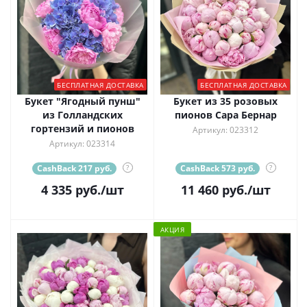
БЕСПЛАТНАЯ ДОСТАВКА
БЕСПЛАТНАЯ ДОСТАВКА
Букет "Ягодный пунш"
Букет из 35 розовых
из Голландских
пионов Сара Бернар
гортензий и пионов
Артикул: 023312
Артикул: 023314
CashBack 217 руб.
?
CashBack 573 руб.
?
4 335
руб.
/шт
11 460
руб.
/шт
АКЦИЯ