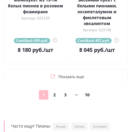
белых пионов в розовом
белыми пионами,
фоамиране
оксипеталумом и
фиолетовым
Артикул: 023139
эвкалиптом
Артикул: 023138
CashBack 409 руб.
?
CashBack 402 руб.
?
8 180
руб.
/шт
8 045
руб.
/шт
Показать еще
1
2
3
10
Часто ищут Пионы:
Акция
белые
розовые