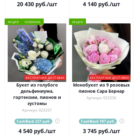
20 430
руб.
/шт
4 140
руб.
/шт
АКЦИЯ
НОВИНКА
АКЦИЯ
БЕСПЛАТНАЯ ДОСТАВКА
БЕСПЛАТНАЯ ДОСТАВКА
Букет из голубого
Монобукет из 9 розовых
дельфиниума,
пионов Сара Бернар
гортензии, пионов и
Артикул: 023336
эустомы
Артикул: 023337
CashBack 227 руб.
?
CashBack 187 руб.
?
4 540
руб.
/шт
3 745
руб.
/шт