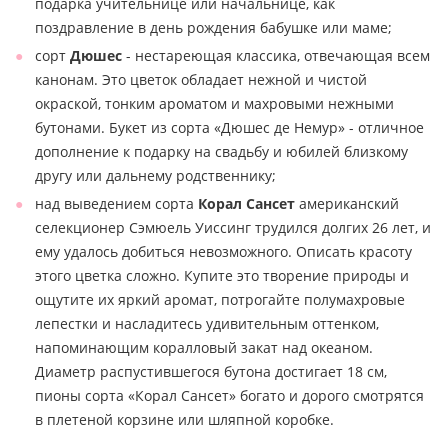
подарка учительнице или начальнице, как
поздравление в день рождения бабушке или маме;
сорт
Дюшес
- нестареющая классика, отвечающая всем
канонам. Это цветок обладает нежной и чистой
окраской, тонким ароматом и махровыми нежными
бутонами. Букет из сорта «Дюшес де Немур» - отличное
дополнение к подарку на свадьбу и юбилей близкому
другу или дальнему родственнику;
над выведением сорта
Корал Сансет
американский
селекционер Сэмюель Уиссинг трудился долгих 26 лет, и
ему удалось добиться невозможного. Описать красоту
этого цветка сложно. Купите это творение природы и
ощутите их яркий аромат, потрогайте полумахровые
лепестки и насладитесь удивительным оттенком,
напоминающим коралловый закат над океаном.
Диаметр распустившегося бутона достигает 18 см,
пионы сорта «Корал Сансет» богато и дорого смотрятся
в плетеной корзине или шляпной коробке.