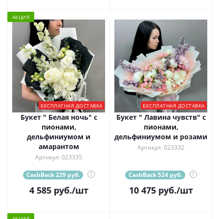
АКЦИЯ
БЕСПЛАТНАЯ ДОСТАВКА
БЕСПЛАТНАЯ ДОСТАВКА
Букет " Белая ночь" с
Букет " Лавина чувств" с
пионами,
пионами,
дельфиниумом и
дельфиниумом и розами
амарантом
Артикул: 023332
Артикул: 023335
CashBack 229 руб.
?
CashBack 524 руб.
?
4 585
руб.
/шт
10 475
руб.
/шт
АКЦИЯ