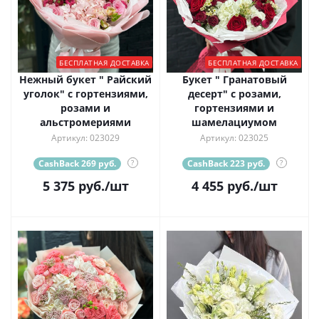
БЕСПЛАТНАЯ ДОСТАВКА
БЕСПЛАТНАЯ ДОСТАВКА
Нежный букет " Райский
Букет " Гранатовый
уголок" с гортензиями,
десерт" с розами,
розами и
гортензиями и
альстромериями
шамелациумом
Артикул: 023029
Артикул: 023025
CashBack 269 руб.
?
CashBack 223 руб.
?
5 375
руб.
/шт
4 455
руб.
/шт