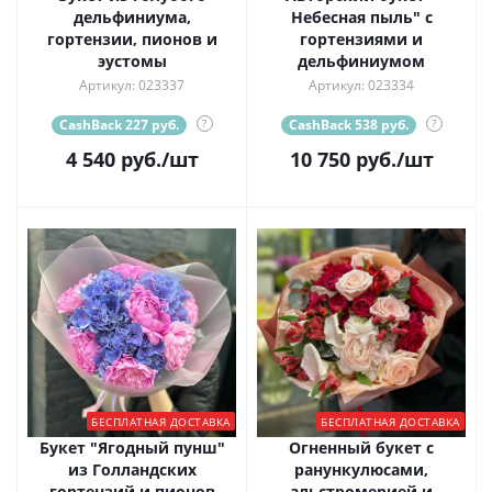
дельфиниума,
Небесная пыль" с
гортензии, пионов и
гортензиями и
эустомы
дельфиниумом
Артикул: 023337
Артикул: 023334
CashBack 227 руб.
?
CashBack 538 руб.
?
4 540
руб.
/шт
10 750
руб.
/шт
БЕСПЛАТНАЯ ДОСТАВКА
БЕСПЛАТНАЯ ДОСТАВКА
Букет "Ягодный пунш"
Огненный букет с
из Голландских
ранункулюсами,
гортензий и пионов
альстромерией и