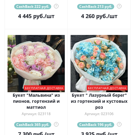
CashBack 222 руб.
?
CashBack 213 руб.
?
4 445
руб.
/шт
4 260
руб.
/шт
БЕСПЛАТНАЯ ДОСТАВКА
БЕСПЛАТНАЯ ДОСТАВКА
Букет "Мальвина" из
Букет " Лазурный берег"
пионов, гортензий и
из гортензий и кустовых
маттиол
роз
Артикул: 023118
Артикул: 023106
CashBack 365 руб.
?
CashBack 196 руб.
?
7 300
руб.
/шт
3 925
руб.
/шт