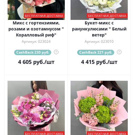
БЕСПЛАТНАЯ ДОСТАВКА
БЕСПЛАТНАЯ ДОСТАВКА
Микс с гортензиями,
Букет-микс с
розами и озотамнусом "
ранункулюсами " Белый
Коралловый риф"
ветер"
Артикул: 023024
Артикул: 023010
CashBack 230 руб.
?
CashBack 221 руб.
?
4 605
руб.
/шт
4 415
руб.
/шт
БЕСПЛАТНАЯ ДОСТАВКА
БЕСПЛАТНАЯ ДОСТАВКА