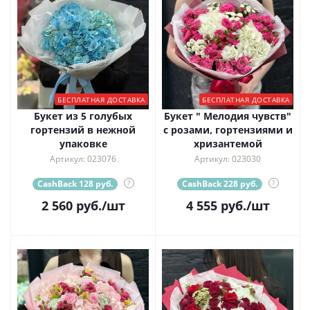
БЕСПЛАТНАЯ ДОСТАВКА
БЕСПЛАТНАЯ ДОСТАВКА
Букет из 5 голубых
Букет " Мелодия чувств"
гортензий в нежной
с розами, гортензиями и
упаковке
хризантемой
Артикул: 023076
Артикул: 023030
CashBack 128 руб.
?
CashBack 228 руб.
?
2 560
руб.
/шт
4 555
руб.
/шт