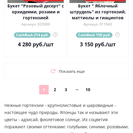
Букет "Розовый десерт" с
Букет " Яблочный
орхидеями, розами и
штрудель" из гортензий,
гортензией
маттиолы и гиацинтов
Артикул: 023009
Артикул: 011943
CashBack 214 руб.
?
CashBack 158 руб.
?
4 280
руб.
/шт
3 150
руб.
/шт
Показать еще
1
2
3
10
Нежные гортензии - крупнолистовые и шаровидные -
настоящее чудо природы. Японцы так и называют эти
цветы - адзисай, фиолетовое солнце. Их соцветия
поражают своими оттенками: голубыми, синими, розовыми,