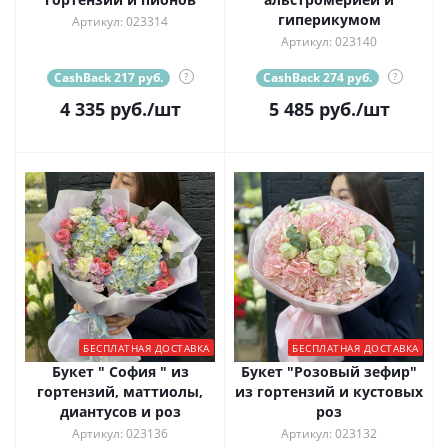
гиперикумом
Артикул: 023314
Артикул: 023140
CashBack 217 руб.
?
CashBack 274 руб.
?
4 335
руб.
/шт
5 485
руб.
/шт
БЕСПЛАТНАЯ ДОСТАВКА
БЕСПЛАТНАЯ ДОСТАВКА
Букет " София " из
Букет "Розовый зефир"
гортензий, маттиолы,
из гортензий и кустовых
диантусов и роз
роз
Артикул: 023136
Артикул: 023132