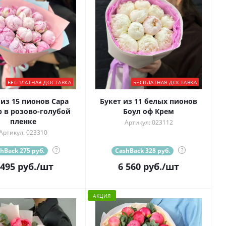
БЕСПЛАТНАЯ ДОСТАВКА
БЕСПЛАТНАЯ ДОСТАВКА
 из 15 пионов Сара
Букет из 11 белых пионов
р в розово-голубой
Боул оф Крем
пленке
Артикул: 023112
Артикул: 023310
hBack 275 руб.
?
CashBack 328 руб.
?
 495
руб.
/шт
6 560
руб.
/шт
АКЦИЯ