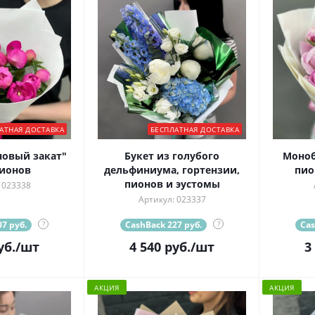
АТНАЯ ДОСТАВКА
БЕСПЛАТНАЯ ДОСТАВКА
новый закат"
Букет из голубого
Моноб
пионов
дельфиниума, гортензии,
пио
пионов и эустомы
 023338
Артикул: 023337
7 руб.
?
CashBack 227 руб.
?
Cas
уб.
/шт
4 540
руб.
/шт
3
АКЦИЯ
АКЦИЯ