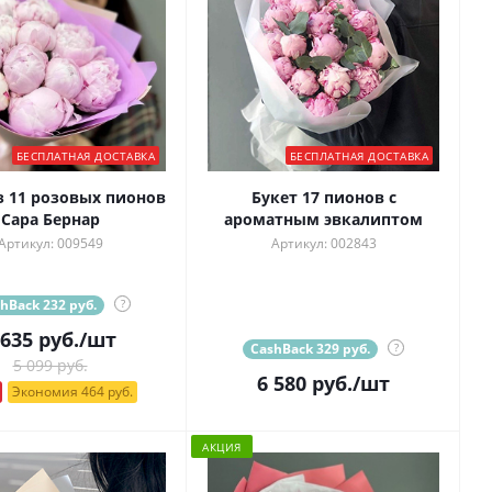
БЕСПЛАТНАЯ ДОСТАВКА
БЕСПЛАТНАЯ ДОСТАВКА
1 розовых пионов
Букет 17 пионов с
Сара Бернар
ароматным эвкалиптом
Артикул: 009549
Артикул: 002843
hBack 232 руб.
?
 635
руб.
/шт
CashBack 329 руб.
?
5 099 руб.
6 580
руб.
/шт
Экономия 464 руб.
АКЦИЯ