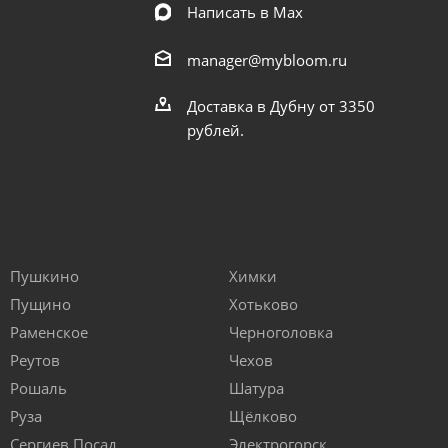
Написать в Мах
manager@mybloom.ru
Доставка в Дубну от 3350
рублей.
Пушкино
Химки
Пущино
Хотьково
Раменское
Черноголовка
Реутов
Чехов
Рошаль
Шатура
Руза
Щёлково
Сергиев Посад
Электрогорск