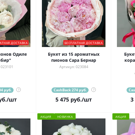
АТНАЯ ДОСТАВКА
БЕСПЛАТНАЯ ДОСТАВКА
ионов Одиле
Букет из 15 ароматных
Буке
мбир"
пионов Сара Бернар
кора
 023101
Артикул: 023084
4 руб.
?
CashBack 274 руб.
?
Cas
уб.
/шт
5 475
руб.
/шт
3
АКЦИЯ
НОВИНКА
АКЦИЯ