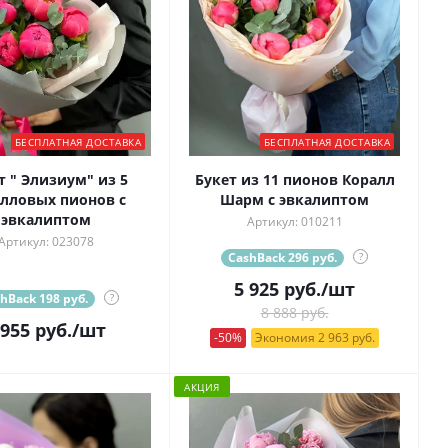
БЕСПЛАТНАЯ ДОСТАВКА
БЕСПЛАТНАЯ ДОСТАВКА
т " Элизиум" из 5
Букет из 11 пионов Коралл
лловых пионов с
Шарм с эвкалиптом
эвкалиптом
Артикул: 010211
Артикул: 023078
CashBack 296 руб.
?
5 925
руб.
/шт
hBack 198 руб.
?
8 888 руб.
 955
руб.
/шт
-50%
Экономия 2 963 руб.
АКЦИЯ