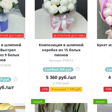
АТНАЯ ДОСТАВКА
БЕСПЛАТНАЯ ДОСТАВКА
 в шляпной
Композиция в шляпной
Букет из 1
"Выстрел
коробке из 15 белых
из 9 белых
пионов
нов
Артикул: 010012
 010049
CashBack 268 руб.
?
Cas
5 360
руб.
/шт
4
0 руб.
?
6 700 руб.
уб.
/шт
-25%
Экономия 1 340 руб.
-10%
АКЦИЯ
АКЦИЯ