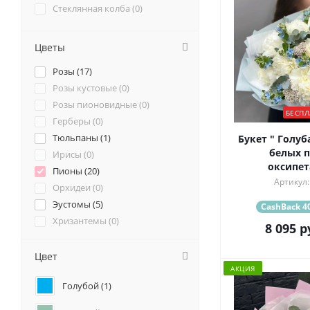
Стеклянная колба (
0
)
Цветы
Розы (
17
)
Розы кустовые (
0
)
Розы пионовидные (
0
)
БЕСПЛ
Герберы (
0
)
Тюльпаны (
1
)
Букет " Голуб
белых п
Ирисы (
0
)
оксипет
Пионы (
20
)
Артикул:
Орхидеи (
0
)
Эустомы (
5
)
CashBack 40
Хризантемы (
0
)
8 095
р
Ромашки (
1
)
Ранункулюсы (
0
)
Цвет
АКЦИЯ
Альстромерии (
2
)
Голубой (
1
)
Гортензии (
1
)
Лилии (
2
)