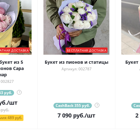
АТНАЯ ДОСТАВКА
БЕСПЛАТНАЯ ДОСТАВКА
укет из 5
Букет из пионов и статицы
Букет
онов Сара
Артикул: 002787
нар
 002827
3 руб.
?
уб.
/шт
CashBack 355 руб.
?
Cas
 руб.
7 090
руб.
/шт
2
ия 489 руб.