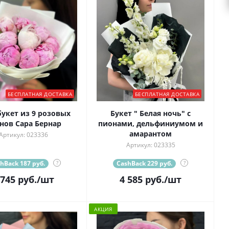
БЕСПЛАТНАЯ ДОСТАВКА
БЕСПЛАТНАЯ ДОСТАВКА
укет из 9 розовых
Букет " Белая ночь" с
нов Сара Бернар
пионами, дельфиниумом и
амарантом
Артикул: 023336
Артикул: 023335
hBack 187 руб.
?
CashBack 229 руб.
?
 745
руб.
/шт
4 585
руб.
/шт
АКЦИЯ