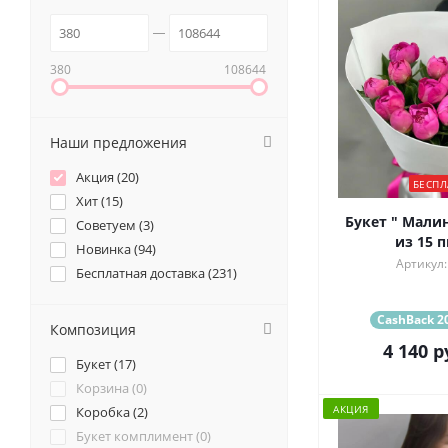
380
108644
Наши предложения
Акция (
20
)
БЕСПЛ
Хит (
15
)
Букет " Мали
Советуем (
3
)
из 15 
Новинка (
94
)
Артикул:
Бесплатная доставка (
231
)
CashBack 20
Композиция
4 140
р
Букет (
17
)
Корзина (
0
)
АКЦИЯ
Коробка (
2
)
Букет комплимент (
0
)