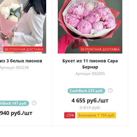
БЕСПЛАТНАЯ ДОСТАВКА
БЕСПЛАТНАЯ ДОСТАВКА
 из 3 белых пионов
Букет из 11 пионов Сара
Бернар
Артикул: 002238
Артикул: 002095
CashBack 233 руб.
?
4 655
руб.
/шт
hBack 147 руб.
?
5 819 руб.
 940
руб.
/шт
-25%
Экономия 1 164 руб.