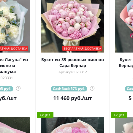
АТНАЯ ДОСТАВКА
БЕСПЛАТНАЯ ДОСТАВКА
ая Лагуна" из
Букет из 35 розовых пионов
Букет
ионо и
Сара Бернар
Берна
аллума
Артикул: 023312
 023331
5 руб.
?
CashBack 573 руб.
?
Cas
уб.
/шт
11 460
руб.
/шт
5
АКЦИЯ
АКЦИЯ