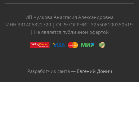
ИП Чулкова Анастасия Александровна
ИНН 331405822720 | ОГРН/ОГРНИП 325508100350519
| Не является публичной офертой
Разработчик сайта —
Евгений Донич