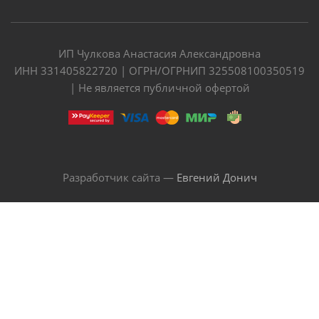
ИП Чулкова Анастасия Александровна
ИНН 331405822720 | ОГРН/ОГРНИП 325508100350519
| Не является публичной офертой
Разработчик сайта —
Евгений Донич