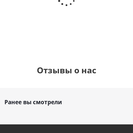
Сердце розовое
(40х102
(40х102
фольгированный
см)
см)
шар с гелием (45
см)
1 330
1 330
руб.
895
руб.
руб.
Отзывы о нас
Ранее вы смотрели