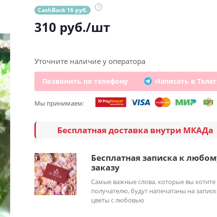
?
CashBack 16 руб.
310
руб.
/шт
Уточните наличие у оператора
Позвонить по телефону
Написать в Теле
Мы принимаем:
Бесплатная доставка внутри МКАДа
Бесплатная записка к любом
заказу
Самые важные слова, которые вы хотите
получателю, будут напечатаны на записк
цветы с любовью