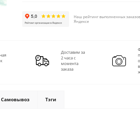
Наш рейтинг выполненных заказов
Яндексе
Ф
Доставим за
ная
2 часа с
 к
момента
заказа
Самовывоз
Тэги