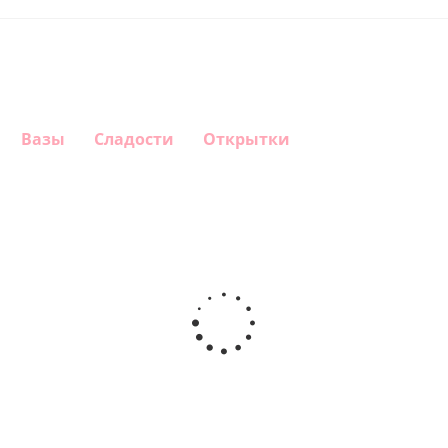
Вазы
Сладости
Открытки
Шар
Шар
Шар
Шар
сердце,
сердце I
гелиевый
Звезда - С
моя
love you
цифра 1
днем
любовь
(45 см)
(40х102
рождения
см)
(45 см)
1 330
895
895
895
руб.
руб.
руб.
руб.