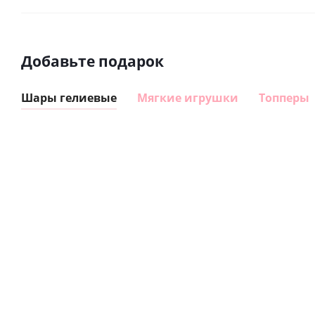
Добавьте подарок
Шары гелиевые
Мягкие игрушки
Топперы
Шар
Шар
гелиевый
гелиевый
цифра 8
цифра 4
Сердце розовое
(40х102
(40х102
фольгированный
см)
см)
шар с гелием (45
см)
1 330
1 330
руб.
895
руб.
руб.