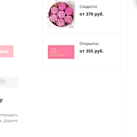
Сладости
от 370 руб.
Открытки
от 355 руб.
грам
?
у
 передать
е. Дарите