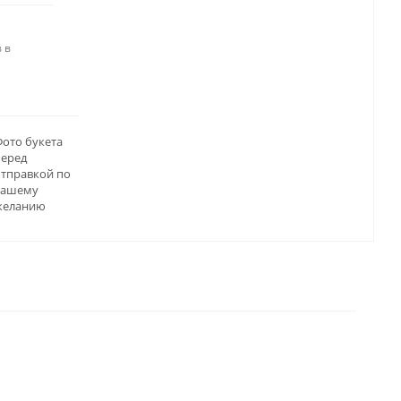
 в
ото букета
перед
отправкой по
вашему
желанию