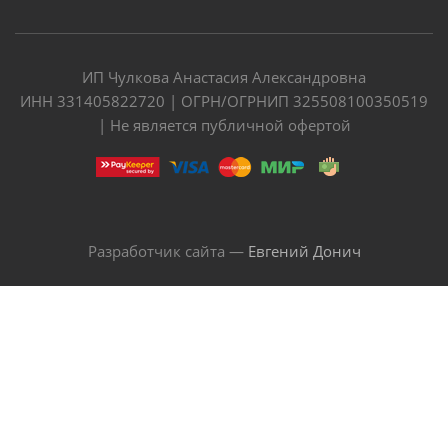
ИП Чулкова Анастасия Александровна
ИНН 331405822720 | ОГРН/ОГРНИП 325508100350519
| Не является публичной офертой
Разработчик сайта —
Евгений Донич