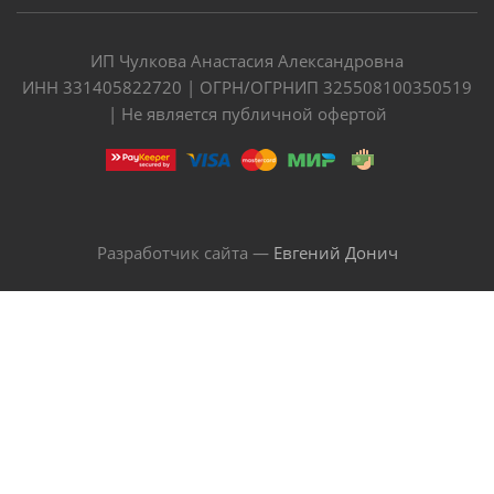
ИП Чулкова Анастасия Александровна
ИНН 331405822720 | ОГРН/ОГРНИП 325508100350519
| Не является публичной офертой
Разработчик сайта —
Евгений Донич